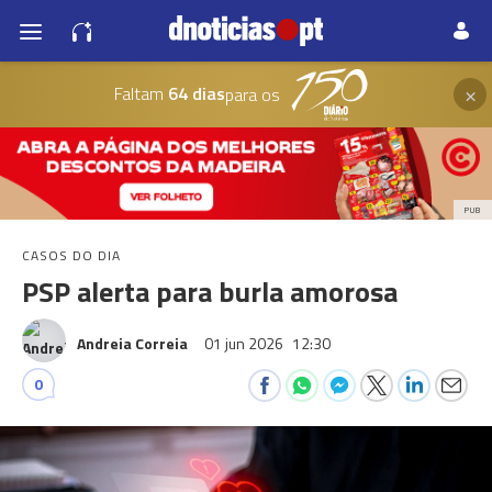
×
Faltam
64 dias
para os
PUB
CASOS DO DIA
PSP alerta para burla amorosa
Andreia Correia
01 jun 2026
12:30
0