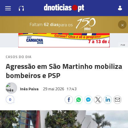
×
Faltam
62 dias
para os
PUB
CASOS DO DIA
Agressão em São Martinho mobiliza
bombeiros e PSP
Inês Paiva
29 mai 2026
17:43
0