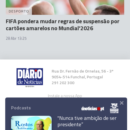
DESPORTO
FIFA pondera mudar regras de suspensão por
cartões amarelos no Mundial'2026
28 Abr 13:25
Rua Dr. Fernão de Ornelas, 56 - 3º
9054-514 Funchal, Portugal
291 202 300
Instale a nossa App
×
Podcasts
"Nunca tive ambição de ser
presidente”