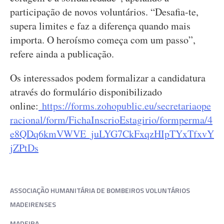
participação de novos voluntários. “Desafia-te,
supera limites e faz a diferença quando mais
importa. O heroísmo começa com um passo”,
refere ainda a publicação.
Os interessados podem formalizar a candidatura
através do formulário disponibilizado
online:
https://forms.zohopublic.eu/secretariaope
racional/form/FichaInscrioEstagirio/formperma/4
e8QDq6kmVWVE_juLYG7CkFxqzHIpTYxTfxvY
jZPtDs
ASSOCIAÇÃO HUMANITÁRIA DE BOMBEIROS VOLUNTÁRIOS
MADEIRENSES
MADEIRA