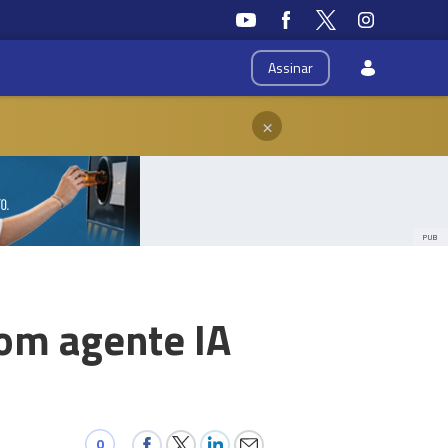
Assinar
×
PUB
com agente IA
0