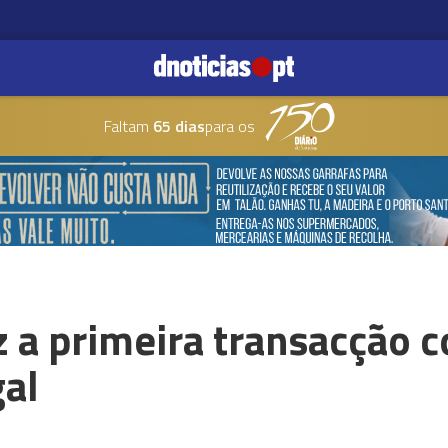
Faltam
65 dias
para os
 a primeira transacção 
gal