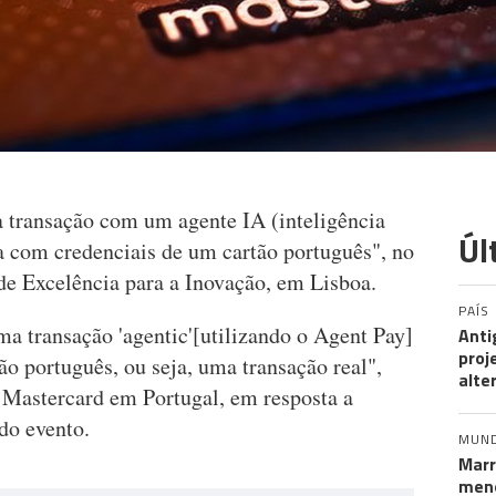
a transação com um agente IA (inteligência
Úl
ita com credenciais de um cartão português", no
de Excelência para a Inovação, em Lisboa.
PAÍS
ma transação 'agentic'[utilizando o Agent Pay]
Anti
proj
ão português, ou seja, uma transação real",
alte
a Mastercard em Portugal, em resposta a
 do evento.
MUN
Marr
meno