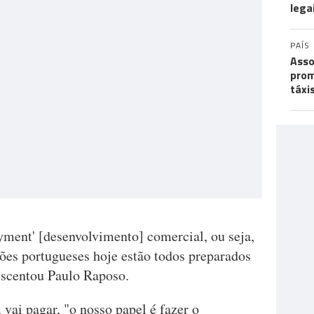
lega
PAÍS
Asso
prom
táxi
yment' [desenvolvimento] comercial, ou seja,
rtões portugueses hoje estão todos preparados
rescentou Paulo Raposo.
vai pagar, "o nosso papel é fazer o