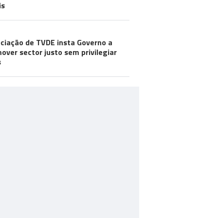
is
ciação de TVDE insta Governo a
over sector justo sem privilegiar
s