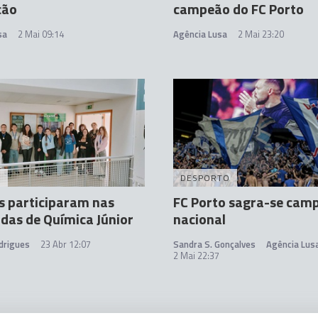
cão
campeão do FC Porto
sa
2 Mai 09:14
Agência Lusa
2 Mai 23:20
A
DESPORTO
s participaram nas
FC Porto sagra-se cam
das de Química Júnior
nacional
drigues
23 Abr 12:07
Sandra S. Gonçalves
Agência Lus
2 Mai 22:37