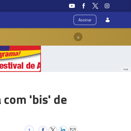
Assinar
×
PUB
 com 'bis' de
1