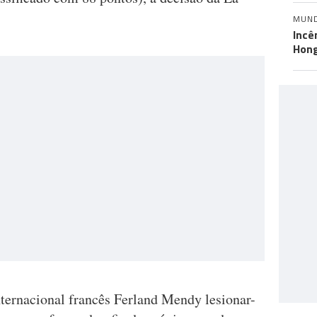
MUN
Incê
Hon
nternacional francês Ferland Mendy lesionar-