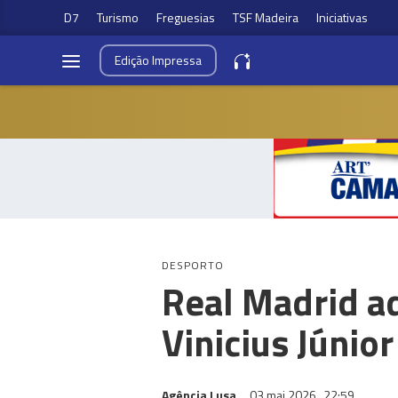
D7
Turismo
Freguesias
TSF Madeira
Iniciativas
Edição
Impressa
DESPORTO
Real Madrid ad
Vinicius Júnior
Agência Lusa
03 mai 2026
22:59