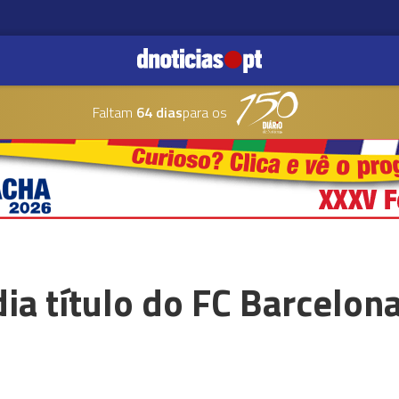
Faltam
64 dias
para os
ia título do FC Barcelona