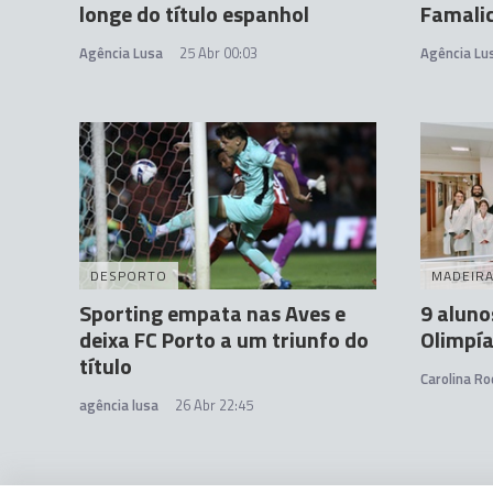
longe do título espanhol
Famali
Agência Lusa
25 Abr 00:03
Agência Lu
DESPORTO
MADEIR
Sporting empata nas Aves e
9 aluno
deixa FC Porto a um triunfo do
Olimpía
título
Carolina Ro
agência lusa
26 Abr 22:45