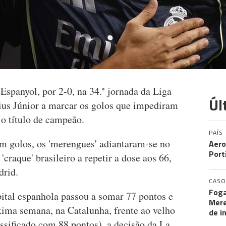
Espanyol, por 2-0, na 34.ª jornada da Liga
Úl
ius Júnior a marcar os golos que impediram
 o título de campeão.
PAÍS
m golos, os 'merengues' adiantaram-se no
Aero
Port
craque' brasileiro a repetir a dose aos 66,
drid.
CASO
Foga
pital espanhola passou a somar 77 pontos e
Mere
róxima semana, na Catalunha, frente ao velho
de i
ssificado com 88 pontos), a decisão da La