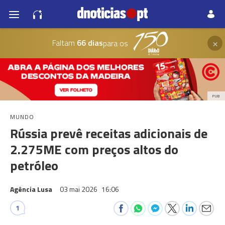
×
Faltam
66 dias
para os
PUB
MUNDO
Rússia prevê receitas adicionais de
2.275ME com preços altos do
petróleo
Agência Lusa
03 mai 2026
16:06
1