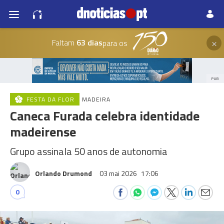
×
Faltam
63 dias
para os
PUB
FESTA DA FLOR
MADEIRA
Caneca Furada celebra identidade
madeirense
Grupo assinala 50 anos de autonomia
Orlando Drumond
03 mai 2026
17:06
0