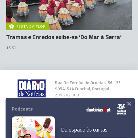
FESTA DA FLOR
Tramas e Enredos exibe-se ‘Do Mar à Serra’
16:53
Rua Dr. Fernão de Ornelas, 56 - 3º
9054-514 Funchal, Portugal
291 202 300
×
Podcasts
Instale a nossa App
Da espada às curtas