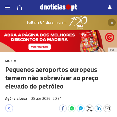
×
Faltam
64 dias
para os
PUB
MUNDO
Pequenos aeroportos europeus
temem não sobreviver ao preço
elevado do petróleo
Agência Lusa
28 abr 2026
20:34
0