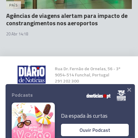
PAÍS
Agências de viagens alertam para impacto de
constrangimentos nos aeroportos
20 Abr 14:18
Rua Dr. Fernão de Ornelas, 56 - 3º
9054-514 Funchal, Portugal
291 202 300
×
Podcasts
Instale a nossa App
Da espada às curtas
Ouvir Podcast
© 2026 Empresa Diário de Notícias, Lda.