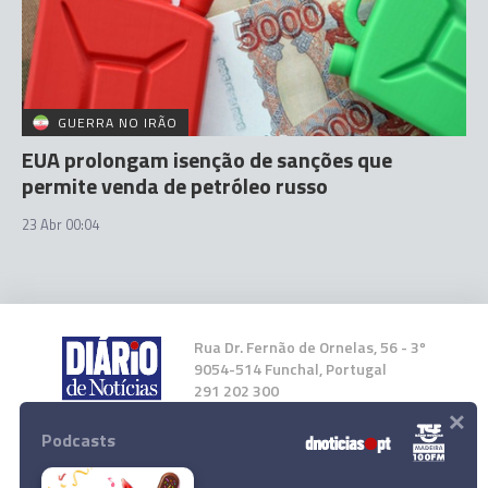
GUERRA NO IRÃO
EUA prolongam isenção de sanções que
permite venda de petróleo russo
23 Abr 00:04
Rua Dr. Fernão de Ornelas, 56 - 3º
9054-514 Funchal, Portugal
291 202 300
×
Podcasts
Instale a nossa App