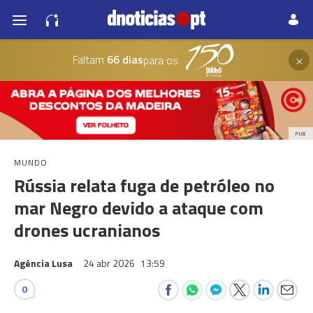
×
Faltam
66 dias
para os
PUB
MUNDO
Rússia relata fuga de petróleo no
mar Negro devido a ataque com
drones ucranianos
Agência Lusa
24 abr 2026
13:59
0