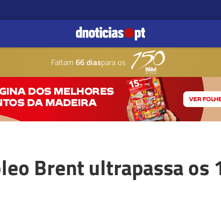
Faltam
66 dias
para os
leo Brent ultrapassa os 