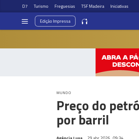
D7
Turismo
Freguesias
TSF Madeira
Iniciativas
Edição
Impressa
MUNDO
Preço do petró
por barril
Agência Lusa
29 abr 2026
09:34