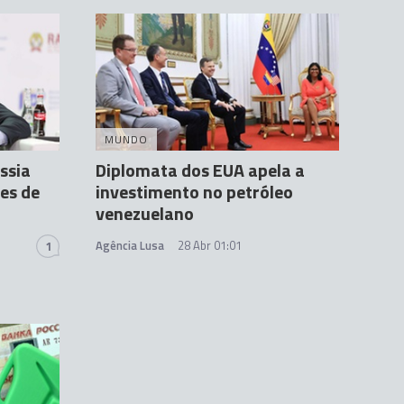
MUNDO
ssia
Diplomata dos EUA apela a
es de
investimento no petróleo
venezuelano
Agência Lusa
28 Abr 01:01
1