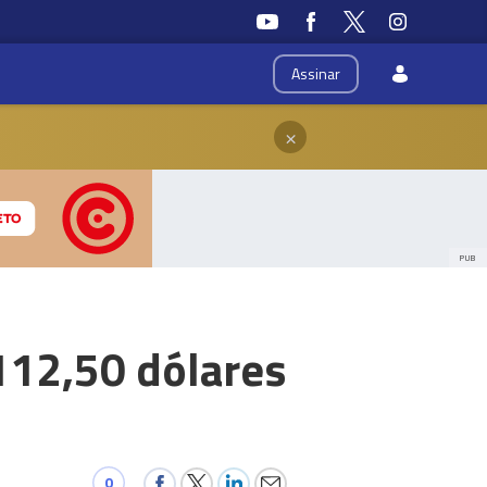
Assinar
×
PUB
112,50 dólares
0