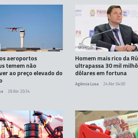
MUNDO
os aeroportos
Homem mais rico da Rú
us temem não
ultrapassa 30 mil milhõ
ver ao preço elevado do
dólares em fortuna
o
Agência Lusa
24 Abr 04:00
sa
28 Abr 20:34