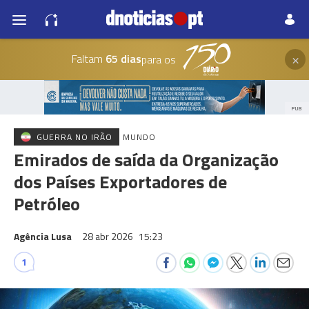
×
Faltam
65 dias
para os
PUB
GUERRA NO IRÃO
MUNDO
Emirados de saída da Organização
dos Países Exportadores de
Petróleo
Agência Lusa
28 abr 2026
15:23
1