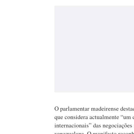
O parlamentar madeirense destac
que considera actualmente “um do
internacionais” das negociações 
venezuelana. O manifesto reconhe