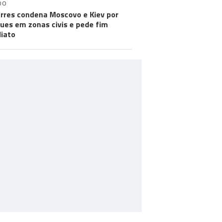
DO
rres condena Moscovo e Kiev por
ues em zonas civis e pede fim
iato