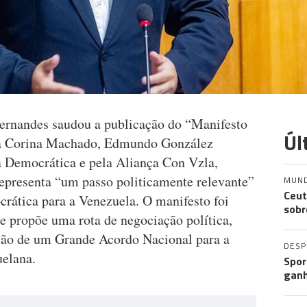
ernandes saudou a publicação do “Manifesto
Úl
ía Corina Machado, Edmundo González
ia Democrática e pela Aliança Con Vzla,
epresenta “um passo politicamente relevante”
MUN
Ceut
rática para a Venezuela. O manifesto foi
sobr
 propõe uma rota de negociação política,
ução de um Grande Acordo Nacional para a
DES
uelana.
Spor
ganh