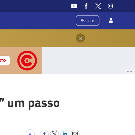
Assinar
×
PUB
” um passo
4