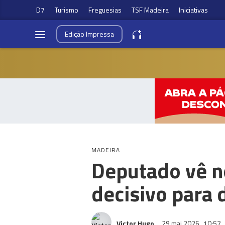
D7
Turismo
Freguesias
TSF Madeira
Iniciativas
Edição
Impressa
MADEIRA
Deputado vê n
decisivo para 
Victor Hugo
29 mai 2026
10:57