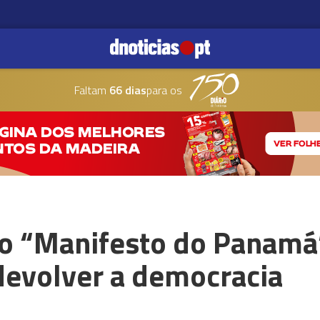
Faltam
66 dias
para os
o “Manifesto do Panamá
devolver a democracia