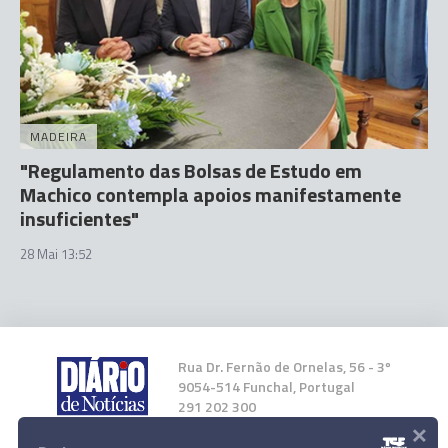
MADEIRA
"Regulamento das Bolsas de Estudo em
Machico contempla apoios manifestamente
insuficientes"
28 Mai 13:52
Rua Dr. Fernão de Ornelas, 56 - 3º
9054-514 Funchal, Portugal
291 202 300
×