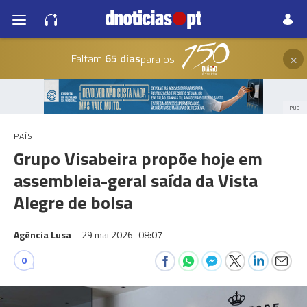
×
Faltam
65 dias
para os
PUB
PAÍS
Grupo Visabeira propõe hoje em
assembleia-geral saída da Vista
Alegre de bolsa
Agência Lusa
29 mai 2026
08:07
0