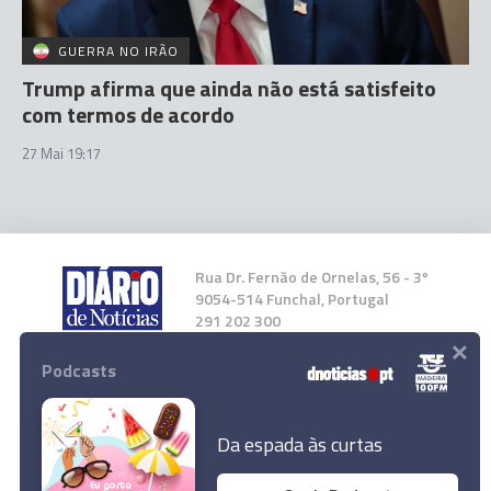
GUERRA NO IRÃO
Trump afirma que ainda não está satisfeito
com termos de acordo
27 Mai 19:17
Rua Dr. Fernão de Ornelas, 56 - 3º
9054-514 Funchal, Portugal
291 202 300
×
Podcasts
Instale a nossa App
Da espada às curtas