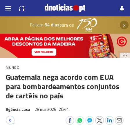
×
Faltam
64 dias
para os
PUB
MUNDO
Guatemala nega acordo com EUA
para bombardeamentos conjuntos
de cartéis no país
Agência Lusa
28 mai 2026
20:44
0