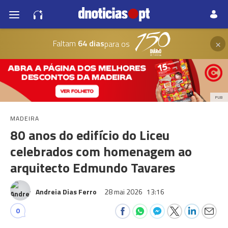
×
Faltam
64 dias
para os
PUB
MADEIRA
80 anos do edifício do Liceu
celebrados com homenagem ao
arquitecto Edmundo Tavares
Andreia Dias Ferro
28 mai 2026
13:16
0