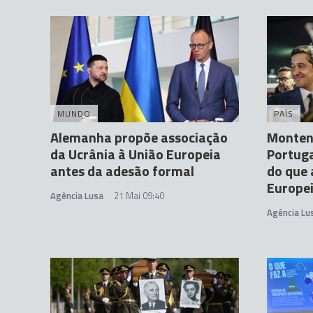
MUNDO
PAÍS
Alemanha propõe associação
Monten
da Ucrânia à União Europeia
Portuga
antes da adesão formal
do que 
Europe
Agência Lusa
21 Mai 09:40
Agência Lu