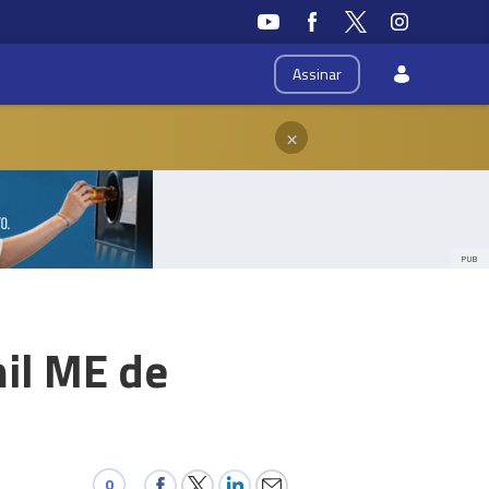
Assinar
×
PUB
mil ME de
0