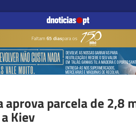
Faltam
65 dias
para os
 aprova parcela de 2,8 
 a Kiev