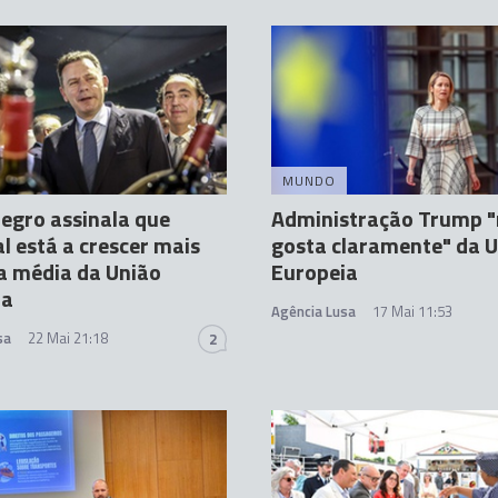
MUNDO
egro assinala que
Administração Trump 
l está a crescer mais
gosta claramente" da 
a média da União
Europeia
ia
Agência Lusa
17 Mai 11:53
sa
22 Mai 21:18
2