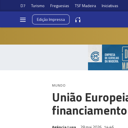
D7
Turismo
Freguesias
TSF Madeira
Iniciativas
Edição
Impressa
MUNDO
União Europeia
financiamento
Agência Lusa
28 mai 2026
14:46