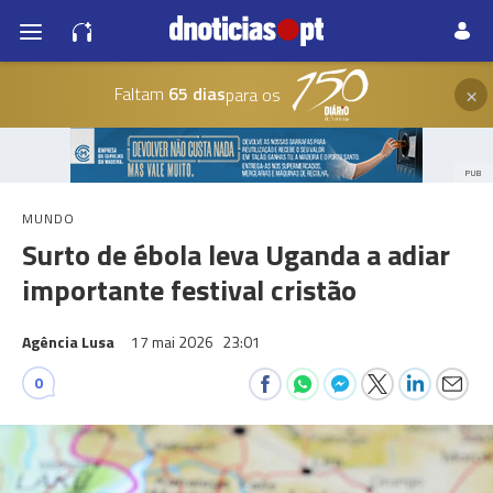
×
Faltam
65 dias
para os
PUB
MUNDO
Surto de ébola leva Uganda a adiar
importante festival cristão
Agência Lusa
17 mai 2026
23:01
0