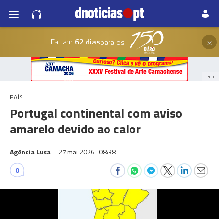
×
Faltam
62 dias
para os
PUB
PAÍS
Portugal continental com aviso
amarelo devido ao calor
Agência Lusa
27 mai 2026
08:38
0