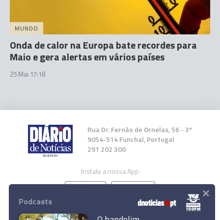
MUNDO
Onda de calor na Europa bate recordes para
Maio e gera alertas em vários países
25 Mai 17:18
Rua Dr. Fernão de Ornelas, 56 - 3º
9054-514 Funchal, Portugal
291 202 300
Instale a nossa App
×
Podcasts
O bandolim