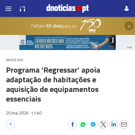
×
Faltam
63 dias
para os
PUB
MADEIRA
Programa ‘Regressar’ apoia
adaptação de habitações e
aquisição de equipamentos
essenciais
20 mai 2026
17:40
1