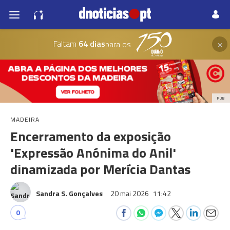
×
Faltam
64 dias
para os
PUB
MADEIRA
Encerramento da exposição
'Expressão Anónima do Anil'
dinamizada por Merícia Dantas
Sandra S. Gonçalves
20 mai 2026
11:42
0