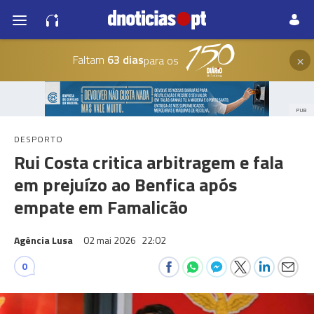
×
Faltam
63 dias
para os
PUB
DESPORTO
Rui Costa critica arbitragem e fala
em prejuízo ao Benfica após
empate em Famalicão
Agência Lusa
02 mai 2026
22:02
0