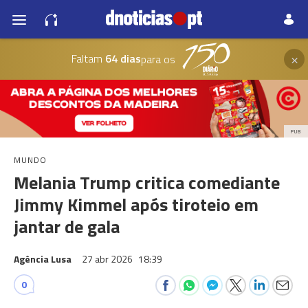
×
Faltam
64 dias
para os
PUB
MUNDO
Melania Trump critica comediante
Jimmy Kimmel após tiroteio em
jantar de gala
Agência Lusa
27 abr 2026
18:39
0