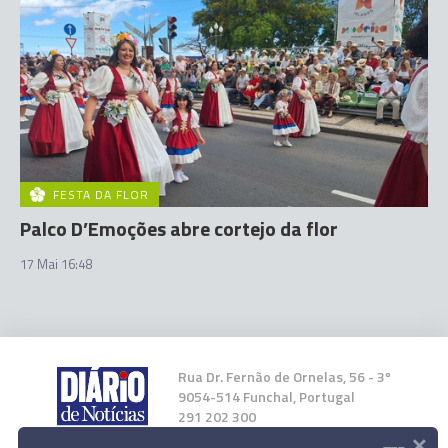
FESTA DA FLOR
Palco D’Emoções abre cortejo da flor
17 Mai 16:48
Rua Dr. Fernão de Ornelas, 56 - 3º
9054-514 Funchal, Portugal
291 202 300
×