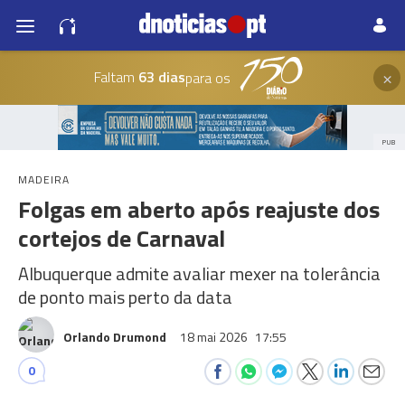
×
Faltam
63 dias
para os
PUB
MADEIRA
Folgas em aberto após reajuste dos
cortejos de Carnaval
Albuquerque admite avaliar mexer na tolerância
de ponto mais perto da data
Orlando Drumond
18 mai 2026
17:55
0