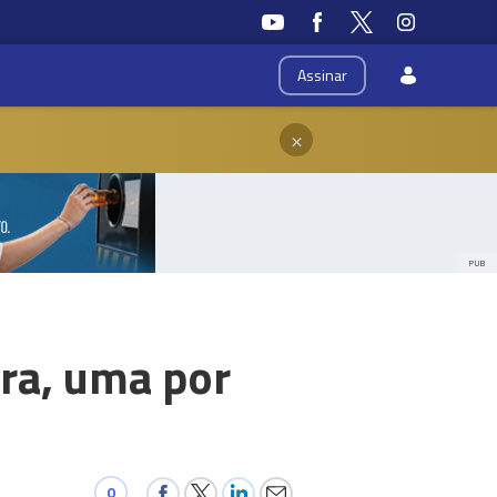
Assinar
×
PUB
ra, uma por
0