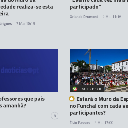
iedade realiza-se esta
participado”
eira
Orlando Drumond
2 Mai 11:16
drigues
7 Mai 18:19
FACT CHECK
fessores que país
Estará o Muro da Es
s amanhã?
no Funchal com cada v
participantes?
3
Élvio Passos
3 Mai 17:00