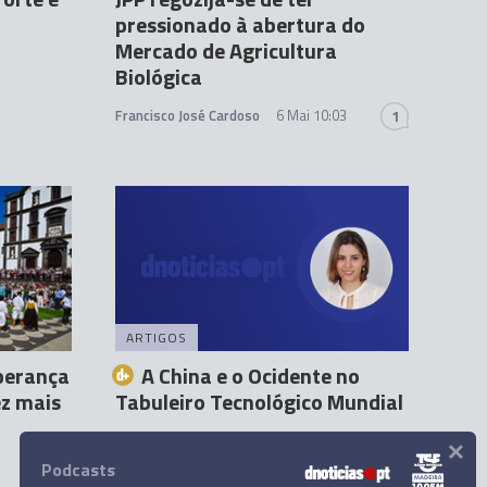
pressionado à abertura do
Mercado de Agricultura
Biológica
Francisco José Cardoso
6 Mai 10:03
1
ARTIGOS
perança
A China e o Ocidente no
ez mais
Tabuleiro Tecnológico Mundial
×
Liseth Rodrigues
3 Mai 02:00
Podcasts