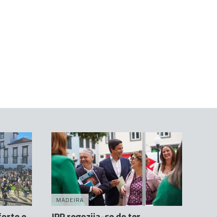
MADEIRA
forte e
JPP regozija-se de ter