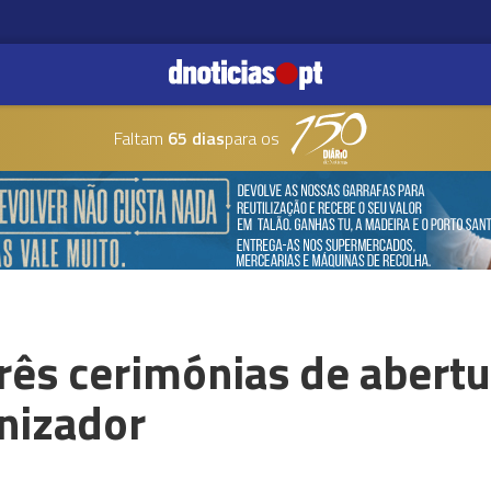
Faltam
65 dias
para os
rês cerimónias de abertu
nizador