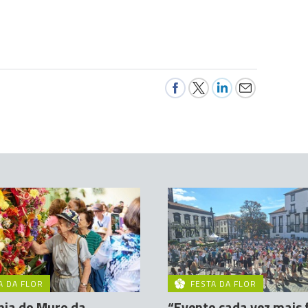
A DA FLOR
FESTA DA FLOR
nia do Muro da
“Evento cada vez mais 