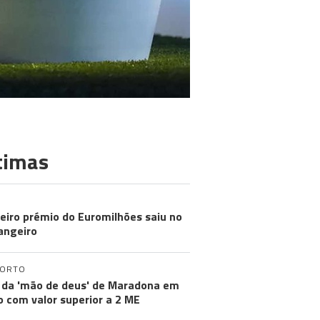
timas
eiro prémio do Euromilhões saiu no
angeiro
PORTO
 da 'mão de deus' de Maradona em
ão com valor superior a 2 ME