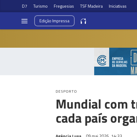
D7
Turismo
Freguesias
TSF Madeira
Iniciativas
Edição
Impressa
DESPORTO
Mundial com t
cada país orga
Agência Lusa
09 mai 2026
14:33