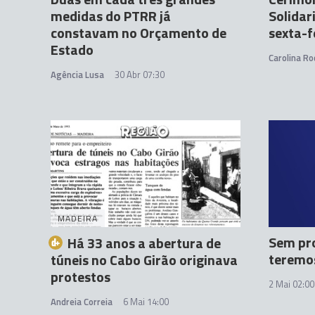
medidas do PTRR já
Solidar
constavam no Orçamento de
sexta-f
Estado
Carolina Ro
Agência Lusa
30 Abr 07:30
MADEIRA
Sem pro
Há 33 anos a abertura de
teremo
túneis no Cabo Girão originava
protestos
2 Mai 02:00
Andreia Correia
6 Mai 14:00