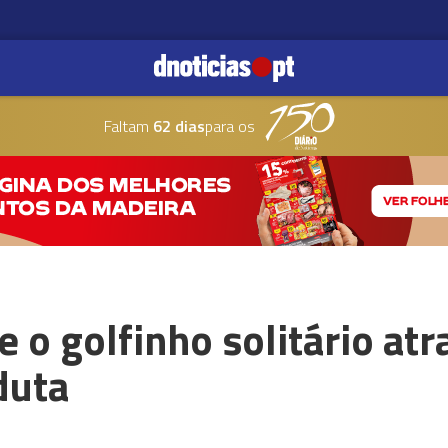
Faltam
62 dias
para os
 o golfinho solitário at
duta