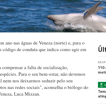
um ano nas águas de Veneza (norte) e, para o
Úl
um código de conduta que indica como agir em
DES
a compensar a falta de socialização,
110 
moti
espécies. Para o seu bem-estar, não devemos
l nem nos deixarmos seduzir pelo seu
otos nas redes sociais", aconselha o biólogo do
Temp
Veneza, Luca Mizzan.
atin