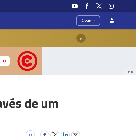
Assinar
×
PUB
ravés de um
0