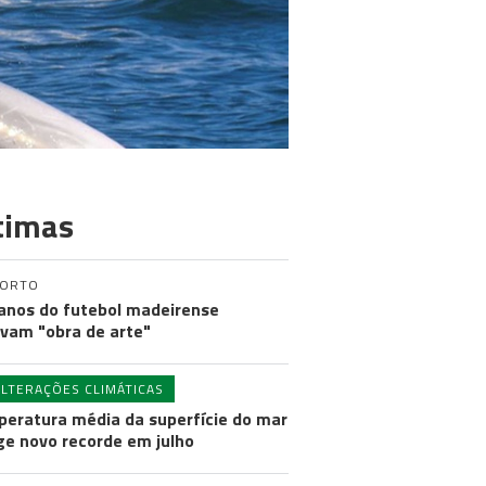
timas
PORTO
anos do futebol madeirense
vam "obra de arte"
ALTERAÇÕES CLIMÁTICAS
eratura média da superfície do mar
ge novo recorde em julho