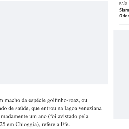
PAÍS
Sism
Odem
m macho da espécie golfinho-roaz, ou
ado de saúde, que entrou na lagoa veneziana
imadamente um ano (foi avistado pela
25 em Chioggia), refere a Efe.