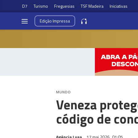
D7
Turismo
Freguesias
TSF Madeira
Iniciativas
Edição
Impressa
MUNDO
Veneza protege
código de con
Agência Lusa
17 mai 2026
01:05