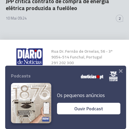
JPP critica contrato de compra de energia
elétrica produzida a fuelóleo
10 Mai 09:24
2
Rua Dr. Fernão de Ornelas, 56 - 3º
9054-514 Funchal, Portugal
291 202 300
×
Podcasts
Instale a nossa App
Os pequenos anúncios
Ouvir Podcast
© 2026 Empresa Diário de Notícias, Lda.
Todos os direitos reservados.