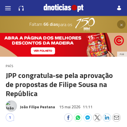
×
Faltam
66 dias
para os
PUB
PAÍS
JPP congratula-se pela aprovação
de propostas de Filipe Sousa na
República
João Filipe Pestana
15 mai 2026
11:11
1