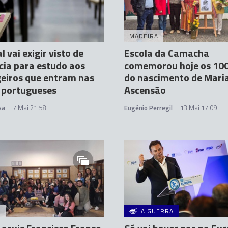
MADEIRA
 vai exigir visto de
Escola da Camacha
cia para estudo aos
comemorou hoje os 10
eiros que entram nas
do nascimento de Mari
 portugueses
Ascensão
sa
7 Mai 21:58
Eugénio Perregil
13 Mai 17:09
A
A GUERRA