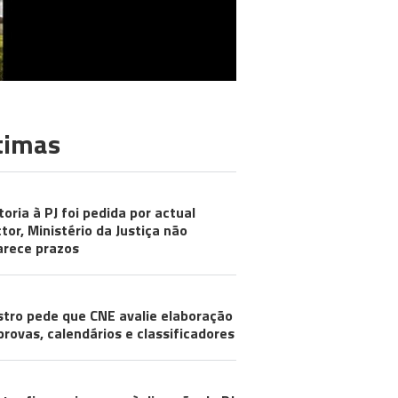
timas
toria à PJ foi pedida por actual
ctor, Ministério da Justiça não
arece prazos
stro pede que CNE avalie elaboração
provas, calendários e classificadores