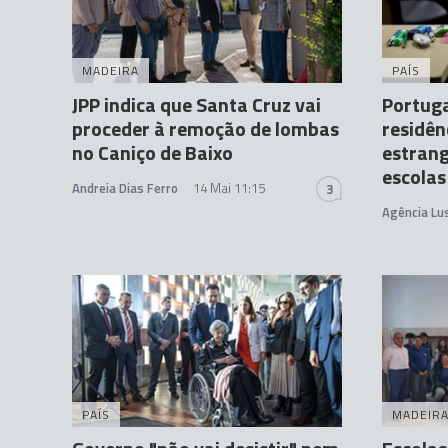
MADEIRA
PAÍS
JPP indica que Santa Cruz vai
Portugal
proceder à remoção de lombas
residên
no Caniço de Baixo
estrang
escolas
Andreia Dias Ferro
14 Mai 11:15
3
Agência Lu
PAÍS
MADEIR