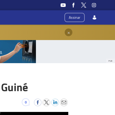
Assinar
×
PUB
 Guiné
0