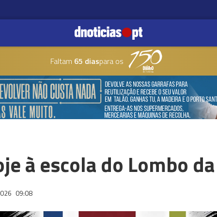
Faltam
65 dias
para os
oje à escola do Lombo da
2026
09:08