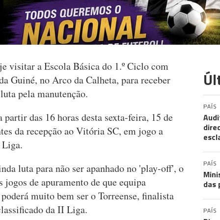
e visitar a Escola Básica do 1.º Ciclo com
Úl
a Guiné, no Arco da Calheta, para receber
 luta pela manutenção.
PAÍS
 partir das 16 horas desta sexta-feira, 15 de
Audi
dire
tes da recepção ao Vitória SC, em jogo a
escl
 Liga.
PAÍS
nda luta para não ser apanhado no 'play-off', o
Mini
is jogos de apuramento de que equipa
das 
poderá muito bem ser o Torreense, finalista
lassificado da II Liga.
PAÍS