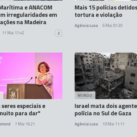
a Marítima e ANACOM
Mais 15 polícias detido
m irregularidades em
tortura e violação
ações na Madeira
Agência Lusa
6 Mai 07:30
11 Mai 17:42
2
A
MUNDO
seres especiais e
Israel mata dois agente
uito para dar"
polícia no Sul de Gaza
rumond
7 Mai 16:21
Agência Lusa
10 Mai 11:11