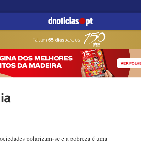
Faltam
65 dias
para os
ia
sociedades polarizam-se e a pobreza é uma