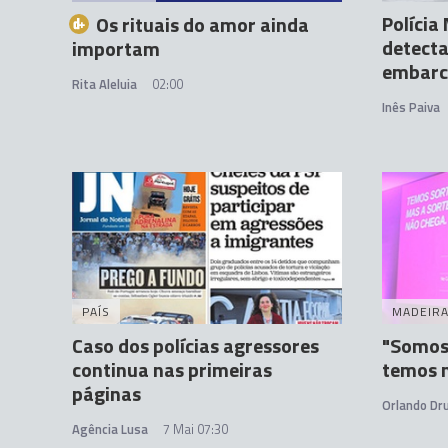
Políci
Os rituais do amor ainda
detecta
importam
embarc
Rita Aleluia
02:00
Inês Paiva
PAÍS
MADEIR
Caso dos polícias agressores
"Somos 
continua nas primeiras
temos m
páginas
Orlando D
Agência Lusa
7 Mai 07:30