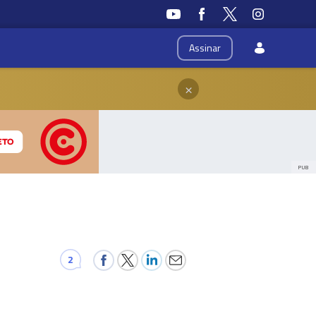
Assinar
×
PUB
2