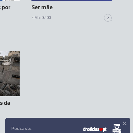
s por
Ser mãe
3 Mai 02:00
2
s da
×
Podcasts