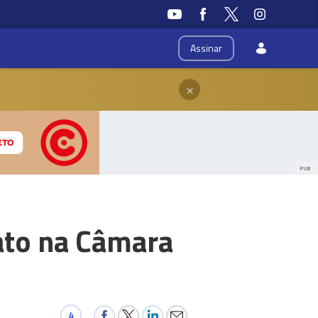
Assinar
×
PUB
ato na Câmara
4