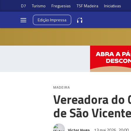
D7
Turismo
Freguesias
TSF Madeira
Iniciativas
Edição
Impressa
MADEIRA
Vereadora do 
de São Vicent
Victor Hugo
13 mai 2026
20:00