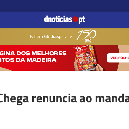
Faltam
66 dias
para os
Chega renuncia ao mand
e