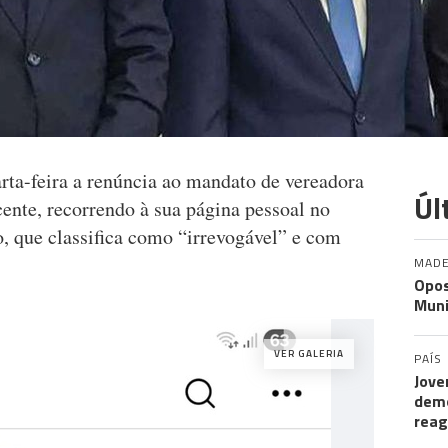
rta-feira a renúncia ao mandato de vereadora
Úl
nte, recorrendo à sua página pessoal no
o, que classifica como “irrevogável” e com
MADE
Opos
Muni
VER GALERIA
PAÍS
Jove
demo
rea