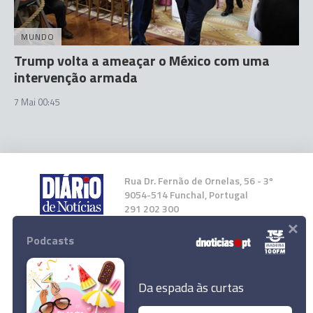
MUNDO
Trump volta a ameaçar o México com uma
intervenção armada
7 Mai 00:45
Rua Dr. Fernão de Ornelas, 56 - 3º
9054-514 Funchal, Portugal
291 202 300
×
Podcasts
Instale a nossa App
Da espada às curtas