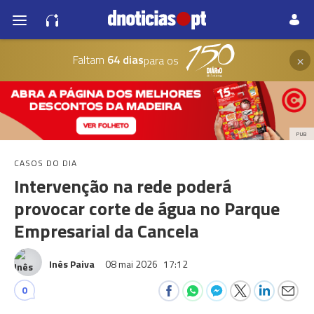
×
Faltam
64 dias
para os
PUB
CASOS DO DIA
Intervenção na rede poderá
provocar corte de água no Parque
Empresarial da Cancela
Inês Paiva
08 mai 2026
17:12
0