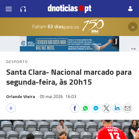
×
Faltam
63 dias
para os
PUB
DESPORTO
Santa Clara- Nacional marcado para
segunda-feira, às 20h15
Orlando Vieira
05 mai 2026
16:03
0