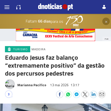
×
Faltam
66 dias
para os
PUB
TURISMO
MADEIRA
Eduardo Jesus faz balanço
“extremamente positivo” da gestão
dos percursos pedestres
Marianna Pacifico
13 mai 2026
13:17
3