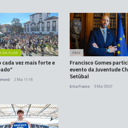
A DA FLOR
PAÍS
 cada vez mais forte e
Francisco Gomes parti
pado”
evento da Juventude C
Setúbal
rumond
2 Mai 11:16
Erica Franco
9 Mai 09:07