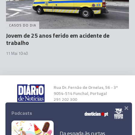
CASOS DO DIA
Jovem de 25 anos ferido em acidente de
trabalho
11 Mai 10:40
Rua Dr. Fernão de Ornelas, 56 - 3º
9054-514 Funchal, Portugal
291 202 300
×
Podcasts
Instale a nossa App
Da espada às curtas