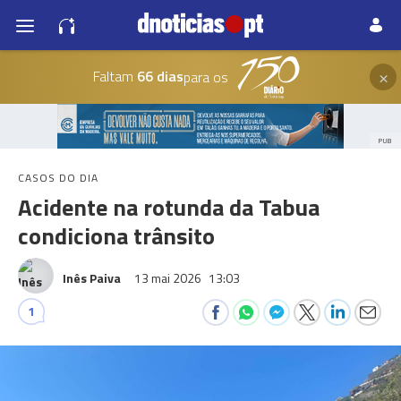
×
Faltam
66 dias
para os
PUB
CASOS DO DIA
Acidente na rotunda da Tabua
condiciona trânsito
Inês Paiva
13 mai 2026
13:03
1