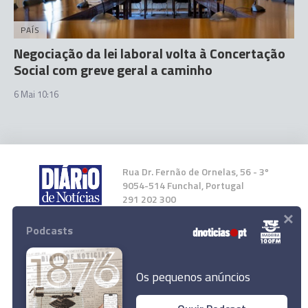
PAÍS
Negociação da lei laboral volta à Concertação
Social com greve geral a caminho
6 Mai 10:16
Rua Dr. Fernão de Ornelas, 56 - 3º
9054-514 Funchal, Portugal
291 202 300
×
Podcasts
Instale a nossa App
Os pequenos anúncios