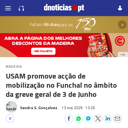
×
Faltam
66 dias
para os
PUB
MADEIRA
USAM promove acção de
mobilização no Funchal no âmbito
da greve geral de 3 de Junho
Sandra S. Gonçalves
13 mai 2026
13:26
0