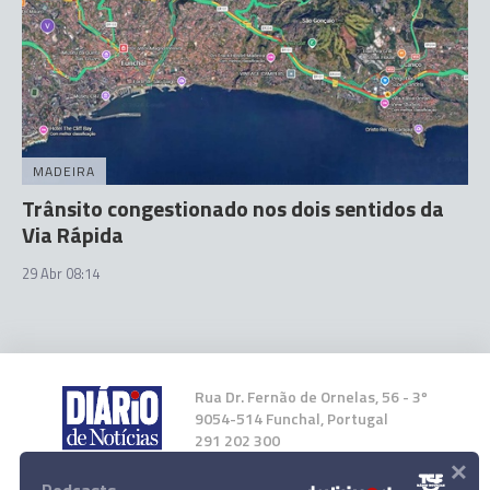
MADEIRA
Trânsito congestionado nos dois sentidos da
Via Rápida
29 Abr 08:14
Rua Dr. Fernão de Ornelas, 56 - 3º
9054-514 Funchal, Portugal
291 202 300
×
Instale a nossa App