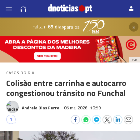
×
Faltam
65 dias
para os
PUB
CASOS DO DIA
Colisão entre carrinha e autocarro
congestionou trânsito no Funchal
Andreia Dias Ferro
05 mai 2026
10:59
1