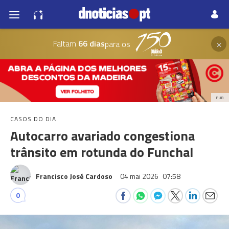
×
Faltam
66 dias
para os
PUB
CASOS DO DIA
Autocarro avariado congestiona
trânsito em rotunda do Funchal
Francisco José Cardoso
04 mai 2026
07:58
0