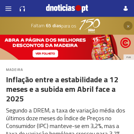
×
Faltam
65 dias
para os
PUB
MADEIRA
Inflação entre a estabilidade a 12
meses e a subida em Abril face a
2025
Segundo a DREM, a taxa de variação média dos
últimos doze meses do Índice de Preços no
Consumidor (IPC) manteve-se em 3,2%, mas a
taxa de variação homóloga cresceu para 3,7%