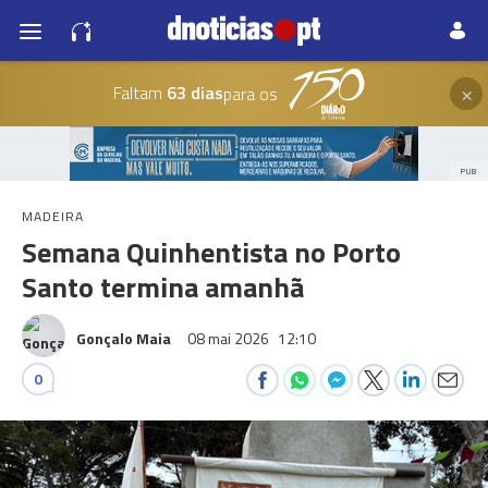
×
Faltam
63 dias
para os
PUB
MADEIRA
Semana Quinhentista no Porto
Santo termina amanhã
Gonçalo Maia
08 mai 2026
12:10
0