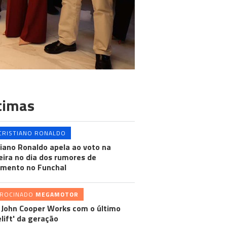
timas
CRISTIANO RONALDO
tiano Ronaldo apela ao voto na
ira no dia dos rumores de
mento no Funchal
TROCINADO
MEGAMOTOR
 John Cooper Works com o último
elift' da geração