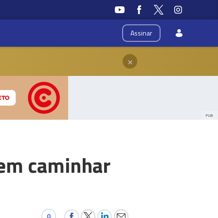
Assinar
×
PUB
dem caminhar
0