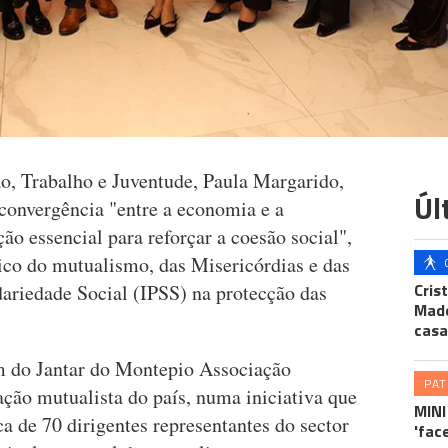
ão, Trabalho e Juventude, Paula Margarido,
Úl
 convergência "entre a economia e a
ão essencial para reforçar a coesão social",
rico do mutualismo, das Misericórdias e das
Cris
idariedade Social (IPSS) na protecção das
Made
casa
m do Jantar do Montepio Associação
PA
ação mutualista do país, numa iniciativa que
MINI
ca de 70 dirigentes representantes do sector
'fac