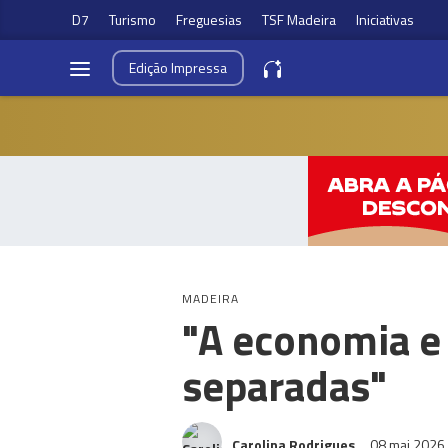
D7
Turismo
Freguesias
TSF Madeira
Iniciativas
Edição
Impressa
MADEIRA
"A economia e
separadas"
Carolina Rodrigues
08 mai 2026