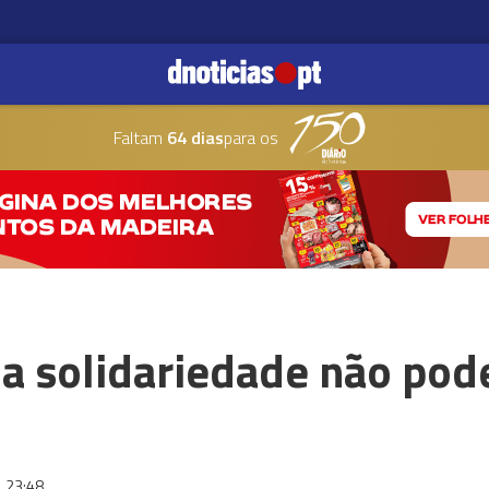
Faltam
64 dias
para os
 a solidariedade não po
23:48