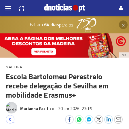
×
Faltam
64 dias
para os
PUB
MADEIRA
Escola Bartolomeu Perestrelo
recebe delegação de Sevilha em
mobilidade Erasmus+
Marianna Pacifico
30 abr 2026
23:15
0