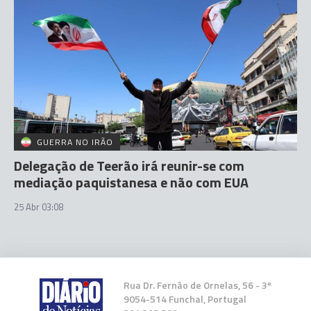
GUERRA NO IRÃO
Delegação de Teerão irá reunir-se com
mediação paquistanesa e não com EUA
25 Abr 03:08
Rua Dr. Fernão de Ornelas, 56 - 3º
9054-514 Funchal, Portugal