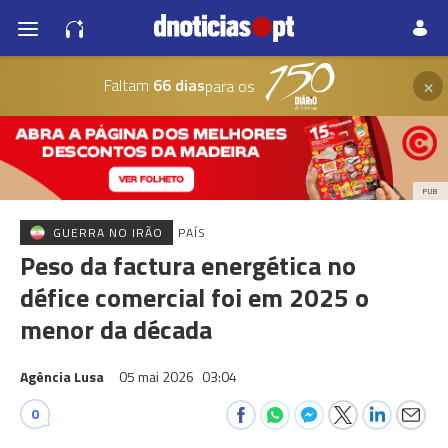
×
Faltam
66 dias
para os
PUB
GUERRA NO IRÃO
PAÍS
Peso da factura energética no
défice comercial foi em 2025 o
menor da década
Agência Lusa
05 mai 2026
03:04
0