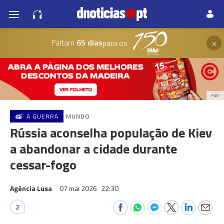
×
Faltam
65 dias
para os
PUB
A GUERRA
MUNDO
Rússia aconselha população de Kiev
a abandonar a cidade durante
cessar-fogo
Agência Lusa
07 mai 2026
22:30
2