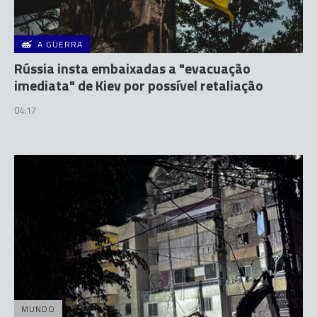
A GUERRA
Rússia insta embaixadas a "evacuação
imediata" de Kiev por possível retaliação
04:17
MUNDO