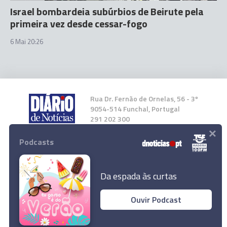
Israel bombardeia subúrbios de Beirute pela
primeira vez desde cessar-fogo
6 Mai 20:26
Rua Dr. Fernão de Ornelas, 56 - 3º
9054-514 Funchal, Portugal
291 202 300
×
Podcasts
Instale a nossa App
Da espada às curtas
Ouvir Podcast
Kiev mantém proposta de cessar-fogo sem
© 2026 Empresa Diário de Notícias, Lda.
resposta da Rússia
Todos os direitos reservados.