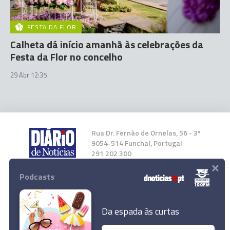
FESTA DA FLOR
Calheta dá início amanhã às celebrações da
Festa da Flor no concelho
29 Abr 12:35
Rua Dr. Fernão de Ornelas, 56 - 3º
9054-514 Funchal, Portugal
291 202 300
×
Podcasts
Instale a nossa App
Da espada às curtas