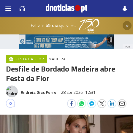
×
Faltam
65 dias
para os
PUB
FESTA DA FLOR
MADEIRA
Desfile de Bordado Madeira abre
Festa da Flor
Andreia Dias Ferro
28 abr 2026
12:31
0