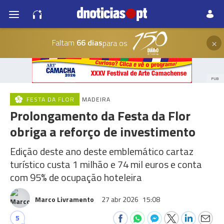
×
Faltam
66 dias
para os
PUB
FESTA DA FLOR
MADEIRA
Prolongamento da Festa da Flor
obriga a reforço de investimento
Edição deste ano deste emblemático cartaz
turístico custa 1 milhão e 74 mil euros e conta
com 95% de ocupação hoteleira
Marco Livramento
27 abr 2026
15:08
5