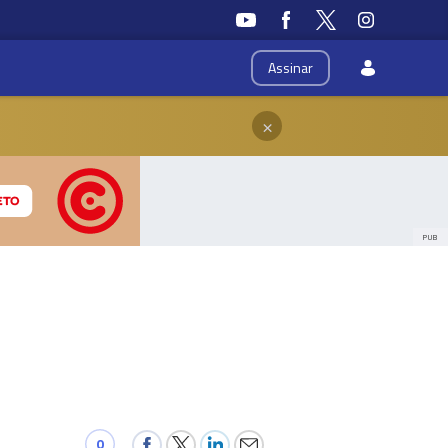
Assinar
×
PUB
0