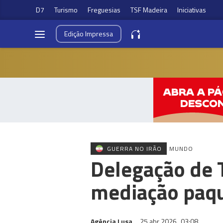
D7
Turismo
Freguesias
TSF Madeira
Iniciativas
Edição
Impressa
GUERRA NO IRÃO
MUNDO
Delegação de T
mediação paqu
Agência Lusa
25 abr 2026
03:08