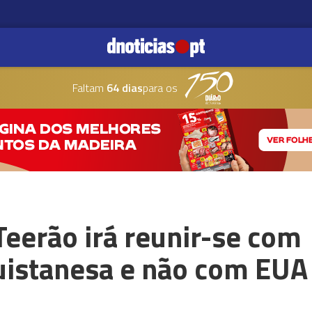
Faltam
64 dias
para os
eerão irá reunir-se com
istanesa e não com EUA