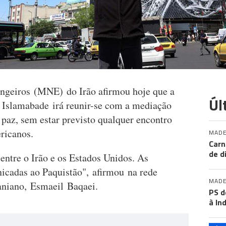
angeiros (MNE) do Irão afirmou hoje que a
Úl
 Islamabade irá reunir-se com a mediação
 paz, sem estar previsto qualquer encontro
ericanos.
MADE
Carn
de d
entre o Irão e os Estados Unidos. As
icadas ao Paquistão", afirmou na rede
MADE
aniano, Esmaeil Baqaei.
PS d
à In