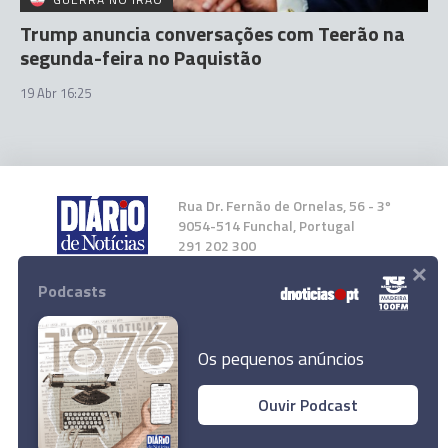
Trump anuncia conversações com Teerão na
segunda-feira no Paquistão
19 Abr 16:25
Rua Dr. Fernão de Ornelas, 56 - 3º
9054-514 Funchal, Portugal
291 202 300
×
Podcasts
Instale a nossa App
Os pequenos anúncios
Ouvir Podcast
© 2026 Empresa Diário de Notícias, Lda.
Todos os direitos reservados.