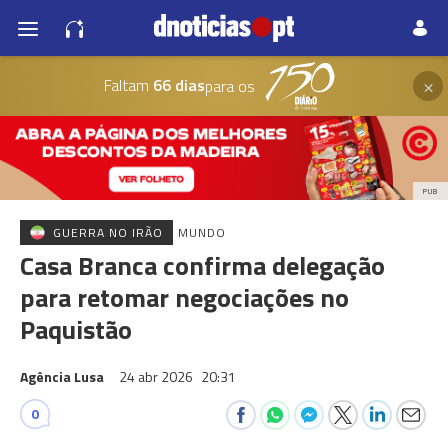
×
Faltam
66 dias
para os
PUB
GUERRA NO IRÃO
MUNDO
Casa Branca confirma delegação
para retomar negociações no
Paquistão
Agência Lusa
24 abr 2026
20:31
0