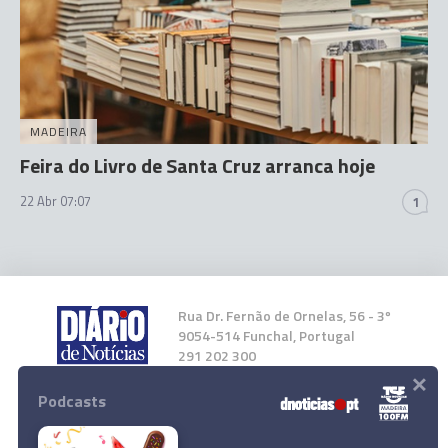
MADEIRA
Feira do Livro de Santa Cruz arranca hoje
22 Abr 07:07
1
Rua Dr. Fernão de Ornelas, 56 - 3º
9054-514 Funchal, Portugal
291 202 300
×
Podcasts
Instale a nossa App