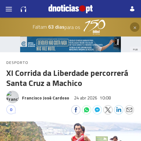
×
Faltam
63 dias
para os
PUB
DESPORTO
XI Corrida da Liberdade percorrerá
Santa Cruz a Machico
Francisco José Cardoso
24 abr 2026
10:08
0