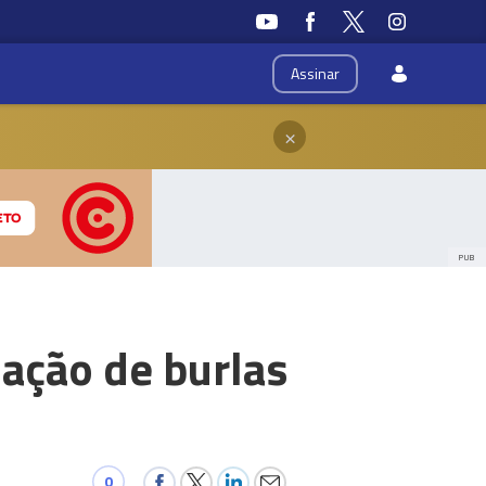
Assinar
×
PUB
zação de burlas
0