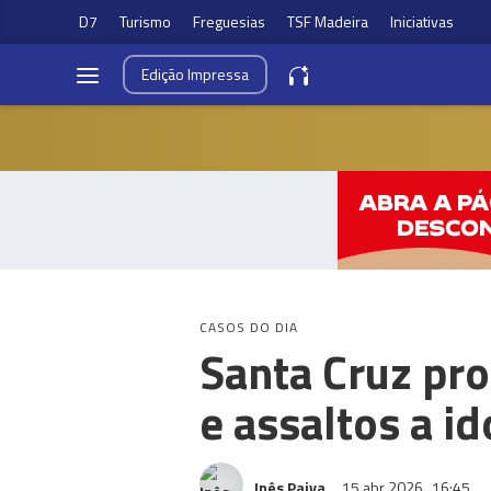
D7
Turismo
Freguesias
TSF Madeira
Iniciativas
Edição
Impressa
CASOS DO DIA
Santa Cruz pro
e assaltos a i
Inês Paiva
15 abr 2026
16:45