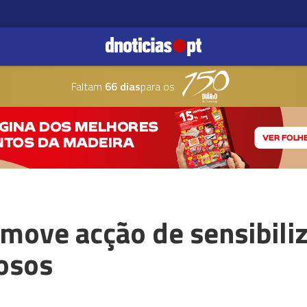
Faltam
66 dias
para os
move acção de sensibili
dosos